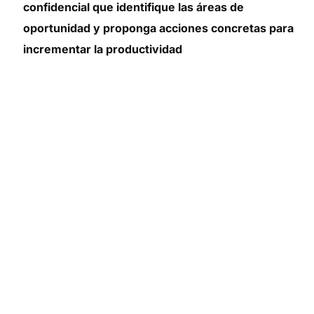
confidencial que identifique las áreas de
oportunidad y proponga acciones concretas para
incrementar la productividad
En numerosas ocasiones,
los propietarios o
gerentes se enfrentan a la insatisfacción
con el rendimiento de su negocio o la
calidad del servicio,
sin acabar de lograr
identificar claramente los problemas, ni
implementar soluciones efectivas