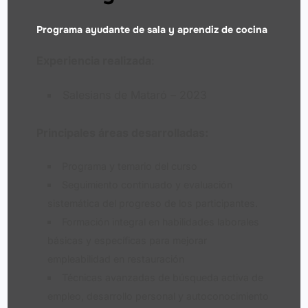
Programa ayudante de sala y aprendiz de cocina
Experiencia realizada
:
Salesians de Mataró – 2023
Principales áreas desarrolladas:
Programa y temario del curso
Seguimiento continuado y evaluación
sistemática del progreso de los participantes.
Formación integral en habilidades laborales
básicas y específicas para mejorar
empleabilidad en restauración
Técnicas avanzadas de búsqueda activa de
empleo, desarrollo personal y autoconocimiento