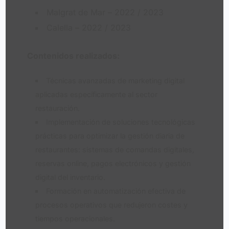
Malgrat de Mar – 2022 / 2023
Calella – 2022 / 2023
Contenidos realizados:
Técnicas avanzadas de marketing digital
aplicadas específicamente al sector
restauración.
Implementación de soluciones tecnológicas
prácticas para optimizar la gestión diaria de
restaurantes: sistemas de comandas digitales,
reservas online, pagos electrónicos y gestión
digital del inventario.
Formación en automatización efectiva de
procesos operativos que redujeron costes y
tiempos operacionales.