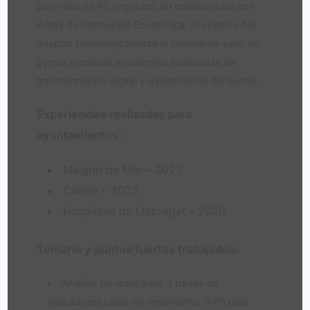
para más de 40 negocios, en colaboración con
Áreas de Promoción Económica. El objetivo fue
adaptar tecnológicamente la cadena de valor de
pymes mediante estrategias avanzadas de
transformación digital y dinamización del sector.
Experiencias realizadas para
ayuntamientos:
Malgrat de Mar – 2023
Calella – 2023
Hospitalet de Llobregat – 2020
Temario y puntos fuertes trabajados:
Análisis de resultados a través de
indicadores clave de rendimiento (KPI) para