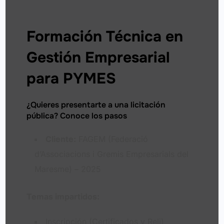
Formación Técnica en
Gestión Empresarial
para PYMES
¿Quieres presentarte a una licitación
pública? Conoce los pasos
Cliente:
FAGEM (Federació
d’Associacions i Gremis Empresarials del
Maresme) – 2025
Temas impartidos:
Inscripción (Certificados y Reli)