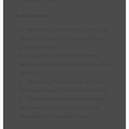
Áreas tratadas:
Introducción y aplicación práctica de
innovaciones tecnológicas específicas
para restauración.
Diagnóstico financiero completo,
técnicas prácticas de control y reducción
de costes.
Estrategias efectivas para optimizar
procesos internos y eficiencia operativa.
Técnicas avanzadas en captación y
fidelización de clientes adaptadas a
restaurantes y negocios locales.